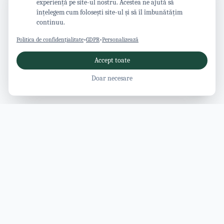
experiență pe site-ul nostru. Acestea ne ajută să
înțelegem cum folosești site-ul și să îl îmbunătățim
continuu.
Politica de confidențialitate
•
GDPR
•
Personalizează
Accept toate
Doar necesare
Revista Vâlcea
Ghid modern pentru județul Vâlcea: atracții, activități, cazări,
restaurante și evenimente, toate într-un singur loc.
EXPLOREAZĂ