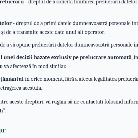
relucrării
- dreptul de a solicita limitarea prelucrării datel
telor
- dreptul de a primi datele dumneavoastră personale înt
l și de a transmite aceste date unui alt operator.
 de a vă opune prelucrării datelor dumneavoastră personale î
ul unei decizii bazate exclusiv pe prelucrare automată
, i
u vă afectează în mod similar.
mțământul
în orice moment, fără a afecta legalitatea prelucră
etragerea acestuia.
ntre aceste drepturi, vă rugăm să ne contactați folosind infor
i".
or