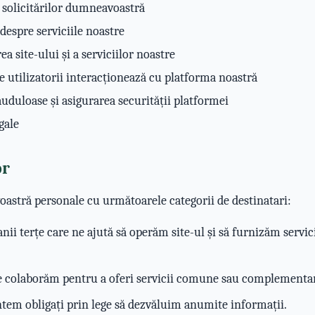
 solicitărilor dumneavoastră
espre serviciile noastre
a site-ului și a serviciilor noastre
 utilizatorii interacționează cu platforma noastră
auduloase și asigurarea securității platformei
gale
or
astră personale cu următoarele categorii de destinatari:
ii terțe care ne ajută să operăm site-ul și să furnizăm servici
e colaborăm pentru a oferi servicii comune sau complementa
tem obligați prin lege să dezvăluim anumite informații.