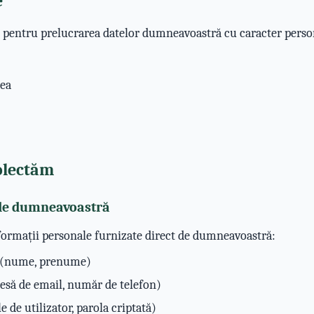
e
 pentru prelucrarea datelor dumneavoastră cu caracter person
cea
colectăm
t de dumneavoastră
ormații personale furnizate direct de dumneavoastră:
e (nume, prenume)
resă de email, număr de telefon)
 de utilizator, parola criptată)