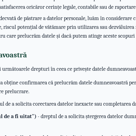
satisfacerea oricăror cerințe legale, contabile sau de raportare
ecvată de păstrare a datelor personale, luăm în considerare ca
e, riscul potențial de vătămare prin utilizarea sau dezvăluirea
u care prelucrăm datele și dacă putem atinge aceste scopuri 
avoastră
 următoarele drepturi în ceea ce privește datele dumneavoast
 a obține confirmarea că prelucrăm datele dumneavoastră pers
re prelucrare.
ul de a solicita corectarea datelor inexacte sau completarea d
 de a fi uitat")
- dreptul de a solicita ștergerea datelor du