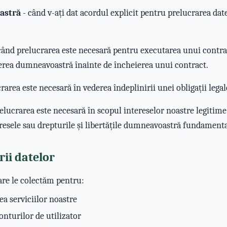
astră
- când v-ați dat acordul explicit pentru prelucrarea da
când prelucrarea este necesară pentru executarea unui contrac
rerea dumneavoastră înainte de încheierea unui contract.
rarea este necesară în vederea îndeplinirii unei obligații legal
elucrarea este necesară în scopul intereselor noastre legitime 
eresele sau drepturile și libertățile dumneavoastră fundamenta
rii datelor
are le colectăm pentru:
ea serviciilor noastre
onturilor de utilizator