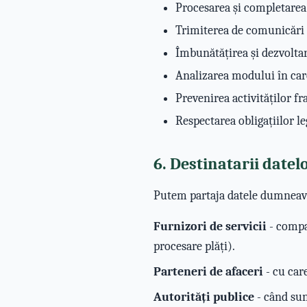
Procesarea și completarea
Trimiterea de comunicări d
Îmbunătățirea și dezvoltare
Analizarea modului în care
Prevenirea activităților fr
Respectarea obligațiilor le
6. Destinatarii datel
Putem partaja datele dumneavo
Furnizori de servicii
- compan
procesare plăți).
Parteneri de afaceri
- cu car
Autorități publice
- când sun