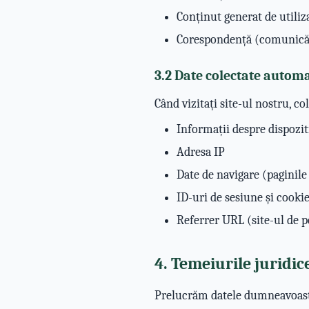
Conținut generat de utiliza
Corespondență (comunicări
3.2 Date colectate autom
Când vizitați site-ul nostru, 
Informații despre dispozit
Adresa IP
Date de navigare (paginile 
ID-uri de sesiune și cooki
Referrer URL (site-ul de p
4. Temeiurile juridic
Prelucrăm datele dumneavoastr