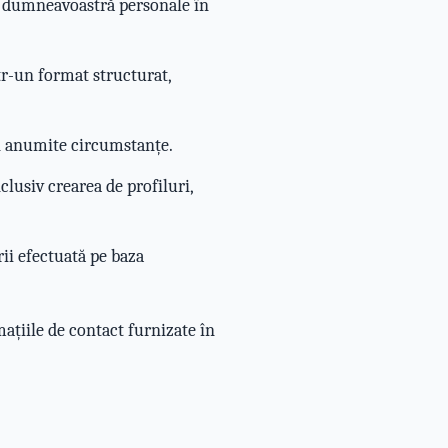
or dumneavoastră personale în
r-un format structurat,
n anumite circumstanțe.
nclusiv crearea de profiluri,
rii efectuată pe baza
mațiile de contact furnizate în