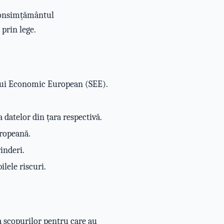
 consimțământul
prin lege.
țiului Economic European (SEE).
 datelor din țara respectivă.
uropeană.
inderi.
lele riscuri.
 scopurilor pentru care au