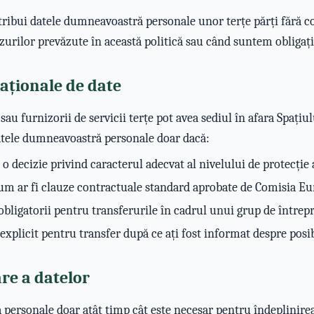
stribui datele dumneavoastră personale unor terțe părți fără
urilor prevăzute în această politică sau când suntem obligați 
naționale de date
 sau furnizorii de servicii terțe pot avea sediul în afara Spa
datele dumneavoastră personale doar dacă:
 decizie privind caracterul adecvat al nivelului de protecție a
cum ar fi clauze contractuale standard aprobate de Comisia E
obligatorii pentru transferurile în cadrul unui grup de întrepr
xplicit pentru transfer după ce ați fost informat despre posibi
re a datelor
ersonale doar atât timp cât este necesar pentru îndeplinirea