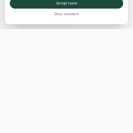
Accept toate
Doar necesare
Revista Vâlcea
Ghid modern pentru județul Vâlcea: atracții, activități, cazări,
restaurante și evenimente, toate într-un singur loc.
EXPLOREAZĂ
Cazări
Mâncare și băutură
Activități