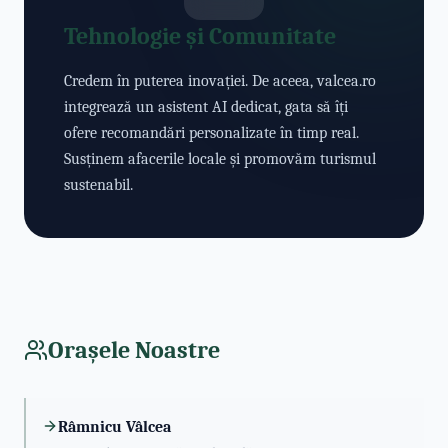
Tehnologie și Comunitate
Credem în puterea inovației. De aceea, valcea.ro
integrează un asistent AI dedicat, gata să îți
ofere recomandări personalizate în timp real.
Susținem afacerile locale și promovăm turismul
sustenabil.
Orașele Noastre
Râmnicu Vâlcea