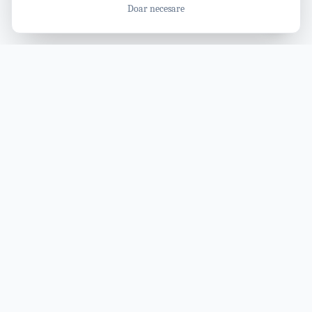
Doar necesare
Revista Vâlcea
Ghid modern pentru județul Vâlcea: atracții, activități, cazări,
restaurante și evenimente, toate într-un singur loc.
EXPLOREAZĂ
Cazări
Mâncare și băutură
Activități
RESURSE