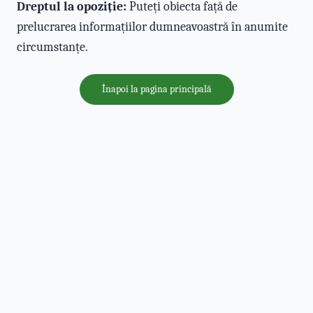
Dreptul la opoziție:
Puteți obiecta față de
prelucrarea informațiilor dumneavoastră în anumite
circumstanțe.
Înapoi la pagina principală